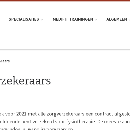
SPECIALISATIES
MEDIFIT TRAININGEN
ALGEMEEN
eraars
rzekeraars
ok voor 2021 met alle zorgverzekeraars een contract afgeslo
 voldoende bent verzekerd voor fysiotherapie. De meeste aa
erugvinden in uw polisvoorwaarden.