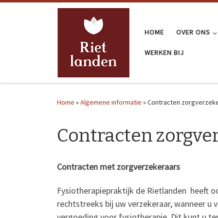
Ga naar inhoud
HOME
OVER ONS
WERKEN BIJ
Home
»
Algemene informatie
»
Contracten zorgverzek
Contracten zorgve
Contracten met zorgverzekeraars
Fysiotherapiepraktijk de Rietlanden heeft o
rechtstreeks bij uw verzekeraar, wanneer u
vergoeding voor fysiotherapie. Dit kunt u t