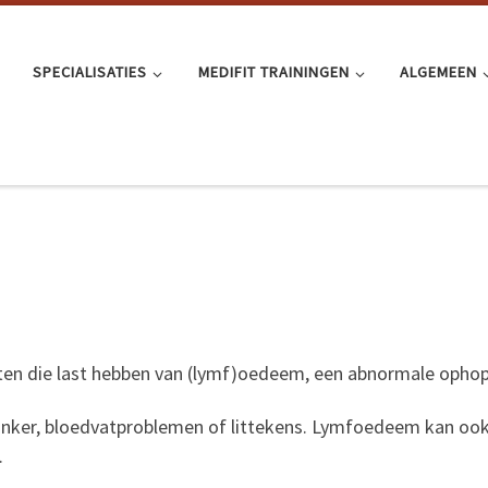
SPECIALISATIES
MEDIFIT TRAININGEN
ALGEMEEN
n die last hebben van (lymf)oedeem, een abnormale ophopi
ker, bloedvatproblemen of littekens. Lymfoedeem kan ook e
.