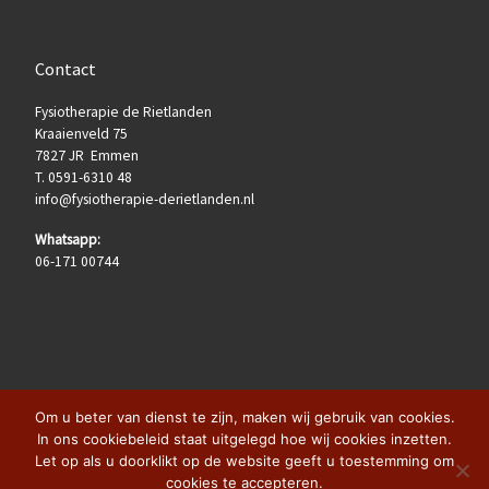
Contact
Fysiotherapie de Rietlanden
Kraaienveld 75
7827 JR Emmen
T. 0591-6310 48
info@fysiotherapie-derietlanden.nl
Whatsapp:
06-171 00744
Om u beter van dienst te zijn, maken wij gebruik van cookies.
In ons cookiebeleid staat uitgelegd hoe wij cookies inzetten.
Let op als u doorklikt op de website geeft u toestemming om
© 2026
Fysiotherapie de Rietlanden
– Alle rechten voorbehouden
cookies te accepteren.