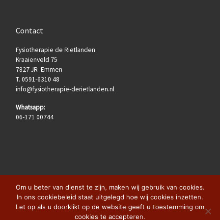
Contact
Fysiotherapie de Rietlanden
Kraaienveld 75
7827 JR Emmen
T. 0591-6310 48
info@fysiotherapie-derietlanden.nl
Whatsapp:
06-171 00744
Om u beter van dienst te zijn, maken wij gebruik van cookies.
In ons cookiebeleid staat uitgelegd hoe wij cookies inzetten.
Let op als u doorklikt op de website geeft u toestemming om
© 2026
Fysiotherapie de Rietlanden
– Alle rechten voorbehouden
cookies te accepteren.