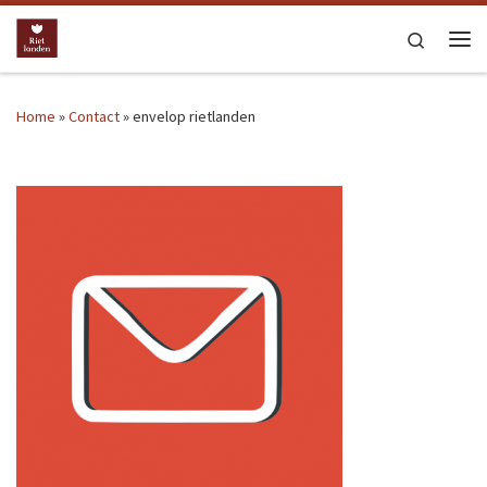
Ga naar inhoud
Search
Me
Home
»
Contact
»
envelop rietlanden