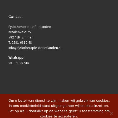
Contact
Fysiotherapie de Rietlanden
Kraaienveld 75
7827 JR Emmen
T. 0591-6310 48
info@fysiotherapie-derietlanden.nl
Whatsapp:
06-171 00744
Om u beter van dienst te zijn, maken wij gebruik van cookies.
In ons cookiebeleid staat uitgelegd hoe wij cookies inzetten.
Let op als u doorklikt op de website geeft u toestemming om
© 2026
Fysiotherapie de Rietlanden
– Alle rechten voorbehouden
cookies te accepteren.