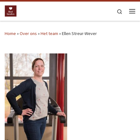
Ga naar inhoud
Search
Me
Home
»
Over ons
»
Het team
»
Ellen Streur-Wever