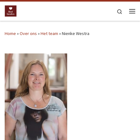
Ga naar inhoud
Search
Me
Home
»
Over ons
»
Het team
»
Nienke Westra