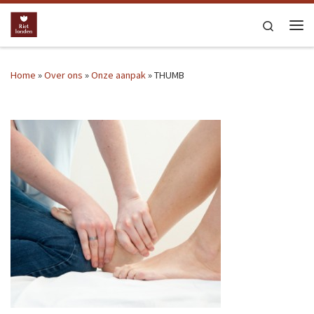
Ga naar inhoud
Search
Me
Home
»
Over ons
»
Onze aanpak
»
THUMB