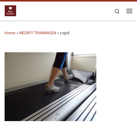
Ga naar inhoud
Search
Me
Home
»
MEDIFIT TRAININGEN
»
copd